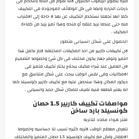
فترة بتطوير الريموت الكنترول لاننا نقوم من خلاله بالتحكم فى
درجات الحراره وايضا فى كل الوظائف الموجوده فى التكييف
كما انها تجعلنا نستخدم التكييف عن بعد لا حاجه إلى الاقتراب
منه حتى عندما نريد غلقه أو فتحه وهذا تميز يزيد من كفاءة
المكيف .
الحصول على شكل انسيابى متطور
لان تكييفات كاريير من احد المكيفات المختلفه لازم نكمل هذا
التميز ونوفر جهاز يكون مختلف فى كل شئ وخصوصا التصميم
لان العميل عند شراء مكيف بيحتاج يختار تكييف متميز فى
الامكانيات وفى نفس الوقت يبحث على شكل متناسق مع
ديكور المكان وهذا ستحصل عليه مع تكييف كاريير كونسيلد كما
انه يعتبر قطعه فنيه تضيف للمكان شكل جديد وانسيابى .
مواصفات تكييف كاريير 1.5 حصان
كونسيلد بارد ساخن
فلتر هواء مضاد للاتربه
نتعرض معظم الوقت لاتربه كثيره تسبب لنا حساسيه وخصوصا
الاطفال ولكن مع تكييف كونسيلد 1.5 حصان المتميز والمختلف