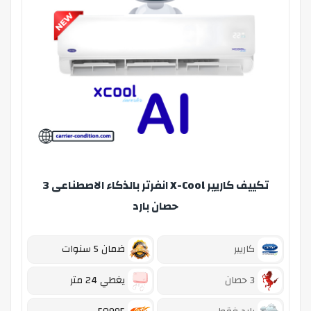
تكييف كاريير X-Cool انفرتر بالذكاء الاصطناعى 3
حصان بارد
كاريير
ضمان 5 سنوات
3 حصان
يغطي 24 متر