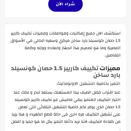
شراء الآن
استكشف الان جميع إمكانيات ومواصفات ومميزات تكييف كاريير
1.5 حصان كونسيلد بارد ساخن مركزي وسعره الحالى في الأسواق
المصرية وما هو تصميم هذا الجهاز وابعاده ووزنه وكافة
التفاصيل.
مميزات
تكييف كاريير 1.5 حصان كونسيلد
بارد ساخن
التميز بخاصية التشغيل الاوتوماتيك
عند اقتراب فصل الصيف يبدا المستهلك يستعد للحر و لذلك عند
اختيار التكييف المتميز يبقي مافيش غير تكييف كاريير كونسيلد
1.5 حصان الذى يوفر لكم خاصية التشغيل التلقائى التى تعمل
على تشغيل التكييف مره اخرى فى حالة قطع الكهرباء و هذا يزيد
من كفاءة التكييف لاننا نريد دائما التميز بكل ما هو جديد و افضل
.