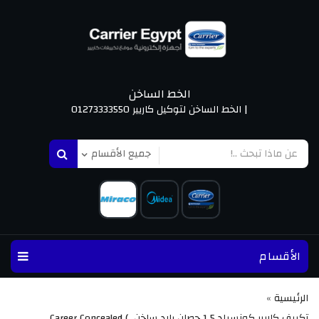
الخط الساخن
| الخط الساخن لتوكيل كاريير 01273333550
الأقسام
الرئيسية
»
تكييف كاريير كونسيلد 1.5 حصان بارد ساخن Career Concealed ( 