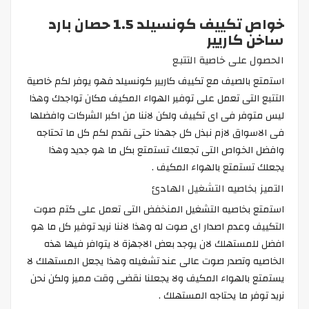
خواص تكييف كونسيلد 1.5 حصان بارد
ساخن كاريير
الحصول على خاصية التتبع
استمتع بالصيف مع تكييف كاريير كونسيلد فهو يوفر لكم خاصية
التتبع التى تعمل على توفير الهواء المكيف مكان تواجدك وهذا
ليس متوفر فى اى تكييف ولكن لاننا من اكبر الشركات وافضلها
فى الاسواق لازم نبذل كل جهدنا حتى نقدم لكم كل ما تحتاجه
وافضل الخواص التى تجعلك تستمتع بكل ما هو جديد وهذا
يجعلك تستمتع بالهواء المكيف .
التميز بخاصيه التشغيل الهادئ
استمتع بخاصيه التشغيل المنخفض التى تعمل على كتم صوت
التكييف وعدم اصدار اى صوت له وهذا لاننا نريد توفير كل ما هو
افضل للمستهلك لان يوجد بعض الاجهزة لا يتوافر فيها هذه
الخاصيه وتصدر صوت عالى عند تشغيله وهذا يجعل المستهلك لا
يستمتع بالهواء المكيف ولا يجعلنا نقضى وقت مميز ولكن نحن
نريد توفر ما يحتاجه المستهلك .