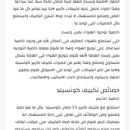
الجهاز الأصليه وستجد معها فترة ضمان لمدة سنه عند شراءها
وهذا انفراد تحصل عليه تكييفات كاريير لاننا نريد توفير كل ما هو
افضل ومتميز للمستهلك لا تتردد ويالا اشترى التكييف واستمتع
بكل المميزات التى توجد به .
خاصية توجيه الهواء يمين ويسار
حتى تستمتع بالهواء المكيف فى المكان لأبد من وجود خاصية
تساعدك على توزيع الهواء وهذا ما تقوم بفعله خاصية التوجيه
يمين ويسار الغرفة لأنها تقوم بتوزيع الهواء فى الغرفة بشكل
متساوى وممتع وهذا يعتبر من مميزات تكييف كاريير كونسيلد
ولاننا من اكبر الشركات التى توجد فى الاسواق نقوم بتطوير
الجهاز باستمرار واستخدام احدث الاساليب والامكانيات .
خصائص تكييف كونسيلد
خاصية التايمر
استمتع مع تكييف كاريير 1.5 حصان كونسيلد بكل ما هو جديد
ومتميز ومن الوظائف التى تعمل على راحة المستهلك اننا
بنوفرلك تايمر تقوم من خلاله ضبط التكييف على ميقات ايقاف
محدد وهو سيقوم تلقائيا بالتوقف كما انك ستقوم باستخدام