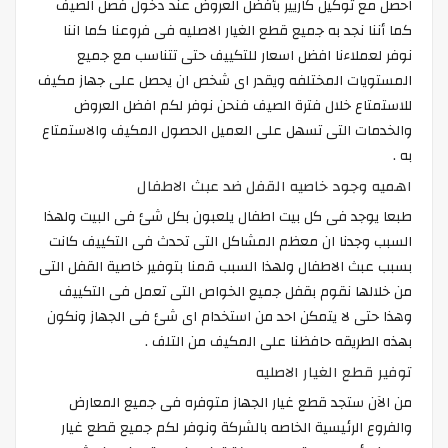
احصل مع توكيل كاريير بأفضل العروض عند دخول فصل الصيف
كما أننا نجد به جميع قطع الغيار الاصليه فى فروعنا كما اننا
نوفر لعملاءنا افضل اسعار للتكييف حتى تتناسب مع جميع
المستويات المختلفه ويقدر اى شخص ان يحصل على جهاز مكيف
للاستمتاع خلال فترة الصيف فنحن نوفر لكم افضل العروض
والخدمات التى تسهل على العميل الحصول المكيف والاستمتاع
به .
اهميه وجود خاصيه القفل ضد عبث الاطفال
طبعا يوجد فى كل بيت اطفال يلعبون بكل شئ فى البيت ولهذا
السبب وجدنا ان معظم المشاكل التى تحدث فى التكييف كانت
بسبب عبث الاطفال ولهذا السبب قمنا بتوفير خاصية القفل التى
من خلالها نقوم بقفل جميع الخواص التى تعمل فى التكييف
وهذا حتى لا يتمكن احد من استخدام اى شئ فى الجهاز ونكون
بهذه الطريقه حافظنا على المكيف من التلف .
توفير قطع الغيار الاصليه
من الآن ستجد قطع غيار الجهاز متوفره فى جميع المعارض
والفروع الرئيسية الخاصه بالشركة ونوفر لكم جميع قطع غيار