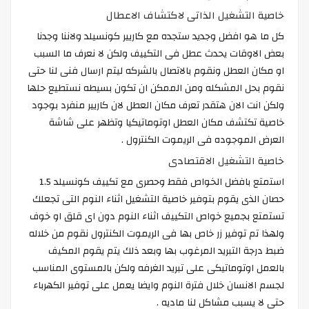
خاصية التشغيل الذاتى لاكتشاف الاعطال
كل ما هو افضل وجديد ستجده مع كاريير كونسيلد ولاننا وجدنا
بعض الاوقات يحدث عطل فى التكييف ولكن لا نعرف ما السبب
او مكان العطل ونقوم بالاتصال بالشركه ليتم ارسال فنى لنا حتى
نقوم بحل المشكله ومن الممكن ان تكون بسيطه نستطيع حلها
ولكن انت الان هتقدر تعرف مكان العطل لان كاريير منفرد بوجود
خاصية تكتشف مكان العطل اوتوماتيكيا وتظهر على شاشة
العرض الموجوده فى الريموت الكنترول .
خاصية التشغيل الاقتصادى
استمتع بافضل الخواص فقط وحصرى مع تكييف كونسيلد 1.5
حصان الذى يقوم بتوفير خاصية التشغيل اثناء النوم التى تجعلك
تستمتع بجميع خواص التكييف اثناء النوم دون اى قلق او خوف
ولهذا تم توفير زر خاص بها فى الريموت الكنترول نقوم من خلاله
ضبط درجة التبريد المرغوب بها وبعد ذلك يتم يقوم المكيف
بالعمل اوتوماتيكى على تبريد الغرفه ولكن بالمستوى المناسب
لجسم الانسان خلال فترة النوم وايضا يعمل على توفير الكهرباء
حتى لا يسبب مشاكل لنا ماديه .