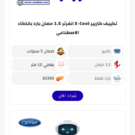
تكييف كاريير X-Cool انفرتر 1.5 حصان بارد بالذكاء
الاصطناعى
كاريير
ضمان 5 سنوات
1.5 حصان
يغطي 12 متر
بارد فقط
30390
شراء الآن