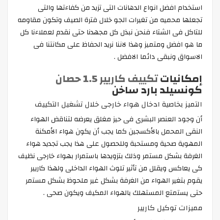
استخدام افضل انواع الدهانات التى تزيد من كفاءتها والتى
تجعلها محميه من تغيرات الجو خلال فترة الصيف وتكون مقاومه
للتاكل فى الشتاء فنحن نبذل كل مجهدنا حتى نقدم لعملاءنا كل
ما هو افضل ومتميز وهذا لاننا نريد الحفاظ على مكانتنا فى
الاسواق ونبقى دائما الافضل .
إمكانيات
تكييف كاريير 1.5 حصان
كونسيلد بارد ساخن
التميز بخاصية ادخال هواء خارجى خلال تشغيل التكييف
أن وجود العنصر البشرى فى حيز مغلق يعرضه لتناقض الهواء
النقى المحمل بالأكسجين كما يجب أن يكون هواء الأمكنة
المهوية صحية ومستحبة وللحصول على هذا يجب تجديد هواء
الغرفة بشكل مستمر وذلك بتزويدها باستمرار بهواء خارجى نظيف
كى يعاكس ويقلل من تأثير تلوث الهواء الداخلى ولهذا كاريير
يقوم بتغير الهواء من الغرفة بشكل غير ملحوظ بشكل مستمر
حتى يستمتع المستهلك بالهواء المكيف ويكون صحى .
مميزات توكيل كاريير