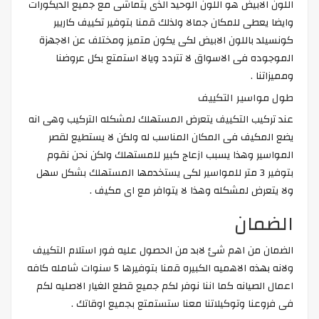
اللون الابيض هو اللون الوحيد الذى يتماشى مع جميع الديكورات
وايضا يعطى للمكان جمالا ولذلك قمنا بتوفير تكييف كاريير
كونسيلد باللون الابيض لكى يكون متميز ومختلف عن الاجهزة
الموجوده فى الاسواق لا تتردد ويالا استمتع بكل عروضنا
ومميزاتنا .
طول مواسير التكييف
عند تركيب التكييف يتعرض المستهلك لمشكله التركيب وهى انه
يضع المكيف فى المكان المناسب له ولكن لا يستطيع لقصر
المواسير وهذا يسبب ازعاج كبير للمستهلك ولكن نحن نقوم
بتوفير 3 متر للمواسير لكى يستخدمها المستهلك بشكل سهل
ولا يتعرض لمشكله وهذا لا يتوافر مع اى مكيف .
الضمان
الضمان من اهم شئ لابد من الحصول عليه فور استلام التكييف
ولانه بهذه الاهميه الكبيره قمنا بتوفيرها 5 سنوات شامله كافه
اعمال الصيانه كما اننا نوفر لكم جميع قطع الغيار الاصليه لكم
فى فروعنا وتوكيلاتنا معنا ستستمتع بجميع اوقاتك .