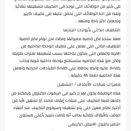
فى كثير من الوظائف التى توجد فى التكييف لتشغيلها تلقائيا
وهذا من احد الوظائف التى تحصل عليها فى تكييف كاريير
وتجعلك اكثر راحة ومتعه .
التنظيف الذاتى بأيونات البلازما
معنا ستجد لكل خاصيه مميزاتها ولذلك نحن نوفر لكم خاصية
التنظيف الذاتى التى تعمل على تنظيف الوحدة الداخليه من
الاتربه والعفن التى يتكون بداخلها بسبب تشغيلها لفترات طويله
ولكن مع هذه الخاصيه ستستمتع بوحدة داخليه قويه وذات
كفاءة عاليه وايضا يحافظ على كفاءة المبادلات الحراريه وتعمل
هذه الخاصيه لمدة 45 دقيقه .
مميزات ميقات الأيقاف / التشغيل
هذه الوظيفة يكون لها زر كبير فى الريموت الكنترول ويمكننا من
خلالها ضبط التكييف على ميقات إيقاف محدد أو تشغيل لأبد من
أختيار نظام معين حتى يتم تشغيله وسيقوم التكييف عند أنتهاء
الوقت بالأيقاف تلقائيا بجانب أنه قامت بتبريد بأعلى مستوى .
التميز باللون الابيض الكريمى