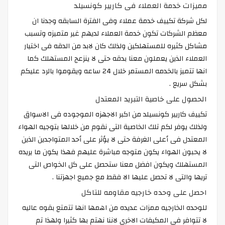
مميزات خدمة العملاء فى كاريير كونسيلد
لكل شركة تكييف خدمة عملاء وفى الفترة السابقه وجدنا ان
معظم الشركات تكون خدمة العملاء لديهم غير متميزه وتسبب
مشاكل كثيره للمستهلكين ولذلك كان لابد من الدقه فى اختيار
العملاء الذين يعملون معنا بدقه حتى لا ينزعج المستهلك كما
انها تتميز بالخدمه المستمر خلال 24 ساعه ويقوموا بالرد عليكم
بشكل سريع .
الحصول على خاصية التبريد المعتدل
تكييف كاريير كونسيلد من اكبر الاجهزه الموجوده فى الاسواق
ولذلك يوفر لكم تلك الخاصية التى نقوم من خلالها بتوجيه الهواء
المعتدل فى أعلى الغرفة حتى لا يؤثر على أحد المتواجدين الذين
لا يحبون الهواء يكون متوجه مباشرة عليهم فهذا يكون ما يريده
المستهلك ويكون افضل معنا ستحصل على كل الخواص التى
تريها والتى لا تحصل عليها الا فقط مع جميع اجهزتنا .
احصل على وحده خارجيه مقاومه للتاكل
للوحده الخارجيه ممزات عديده من اهمها انها تتمتع بقوه عاليه
لا تتوافر فى المكيفات الاخرى لاننا نهتم بها كثيرا ولهذا تم