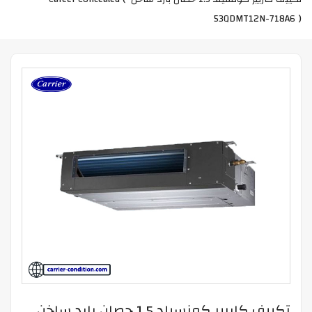
53QDMT12N-718A6 )
تكييف كاريير كونسيلد 1.5 حصان بارد ساخن