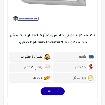
تكييف كاريير اوبتى ماكس انفرتر 1.5 حصان بارد ساخن
مكيف هواء Optimax Inverter 1.5 حصان،
(53QHCT12DN-708F)
كاريير
ضمان 5 سنوات
1.5 حصان
يغطي 12 متر
بارد ساخن
35901
شراء الآن