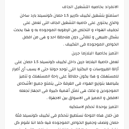
الانفراد بخاصيه التشغيل الجاف
استمتع بتشغيل تكييف كاريير 1.5 حصان كونسيلد بارد ساخن
والذي يحتوى على خاصيه التشغيل الجاف التى تعمل على
تجفيف الهواء و التخلص من الرطوبه الموجوده به و هذا يحدث
بشكل طبيعى و تلقائى دون ملاحظة احد و هى من افضل
الخواص الموجوده فى التكييف .
التميز بخاصية البلازما جرين
تعمل خاصية البلازما جرين داخل تكييف كونسيلد 1.5 حصان على
أزالة الفيروسات و البكتريا التى توجد حولنا حتى لا يسبب أى أضرار
للمستهلك و هذا يكون حفاظاً على راحة المستهلك و تتميز
بقيامها بتوزيع الهواء فى الغرفة حتى يتمتع جميع الأشخاص
الموجودين و لذلك هى تمثل أهمية كبيرة فى الجهاز تجعله
الافضل و المميز فى الاسواق بين الاجهزة .
التميز بوحدة تحكم لاسلكيه
من خلال هذه اللوحة نستطيع نتحكم فى تكييف كونسيلد فئة
حصان ونصف وجميع الخواص الموجوده فيه كما اننا نقوم كل