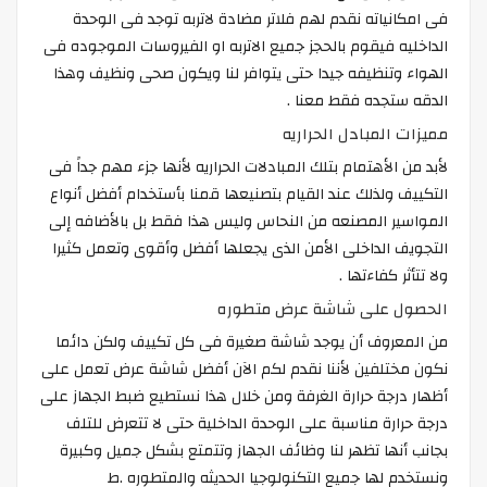
فى امكانياته نقدم لهم فلاتر مضادة لاتربه توجد فى الوحدة
الداخليه فيقوم بالحجز جميع الاتربه او الفيروسات الموجوده فى
الهواء وتنظيفه جيدا حتى يتوافر لنا ويكون صحى ونظيف وهذا
الدقه ستجده فقط معنا .
مميزات المبادل الحراريه
لأبد من الأهتمام بتلك المبادلات الحراريه لأنها جزء مهم جداً فى
التكييف ولذلك عند القيام بتصنيعها قمنا بأستخدام أفضل أنواع
المواسير المصنعه من النحاس وليس هذا فقط بل بالأضافه إلى
التجويف الداخلى الأمن الذى يجعلها أفضل وأقوى وتعمل كثيرا
ولا تتأثر كفاءتها .
الحصول على شاشة عرض متطوره
من المعروف أن يوجد شاشة صغيرة فى كل تكييف ولكن دائما
نكون مختلفين لأننا نقدم لكم الآن أفضل شاشة عرض تعمل على
أظهار درجة حرارة الغرفة ومن خلال هذا نستطيع ضبط الجهاز على
درجة حرارة مناسبة على الوحدة الداخلية حتى لا تتعرض للتلف
بجانب أنها تظهر لنا وظائف الجهاز وتتمتع بشكل جميل وكبيرة
ونستخدم لها جميع التكنولوجيا الحديثه والمتطوره .ط