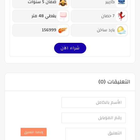
كاريير
ضمان 5 سنوات
7 حصان
يغطي 48 متر
بارد ساخن
156999
شراء الآن
التعليقات (0)
إضافة التعليق