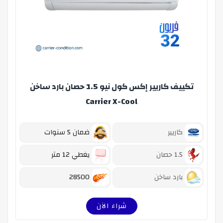
تكييف كاريير إكس كول نيو 1.5 حصان بارد ساخن
Carrier X-Cool
كاريير
ضمان 5 سنوات
1.5 حصان
يغطي 12 متر
بارد ساخن
28500
شراء الآن