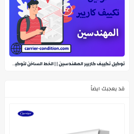
توكيل تكييف كاريير المهندسين | | الخط الساخن لتوكيل كاريير 01273333550
قد يعجبك ايضاً