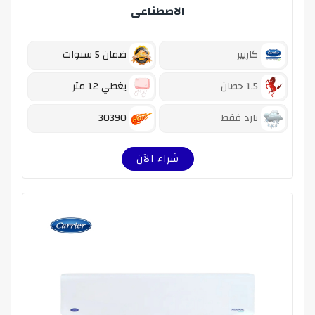
الاصطناعى
كاريير
ضمان 5 سنوات
1.5 حصان
يغطي 12 متر
بارد فقط
30390
شراء الآن