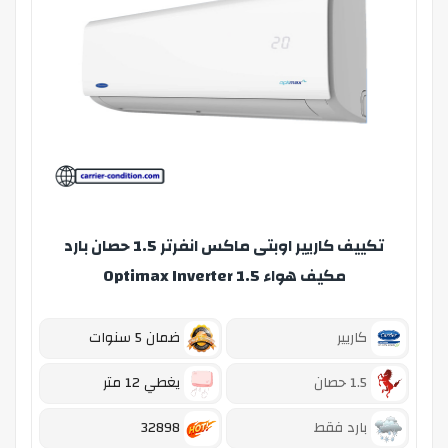
تكييف كاريير اوبتى ماكس انفرتر 1.5 حصان بارد
مكيف هواء Optimax Inverter 1.5
كاريير
ضمان 5 سنوات
1.5 حصان
يغطي 12 متر
بارد فقط
32898