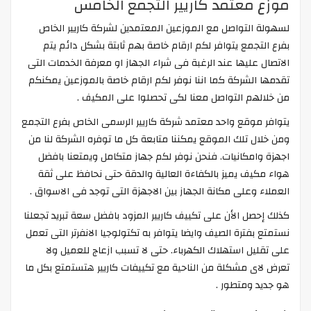
موزع معتمد كاريير التجمع الخامس
لسهولة التواصل مع الموزعين المعتمدين لشركة كاريير الخاص
بفرع التجمع يتوافر لكم ارقام خاصة بهم ثابتة بشكل دائم يتم
الاتصال عليها عند الرغبة فى شراء الجهاز او معرفة الخدمات التى
تقدمها الشركة كما اننا نوفر لكم ارقام خاصة بالموزعين يمكنكم
من خلالهم التواصل معنا لكى تحصلوا على المكيف .
يتوافر موقع واحد معتمد شركة كاريير الرسمى الخاص بفرع التجمع
ومن خلال تلك الموقع يمكننا متابعة كل ما توفره الشركة لنا من
اجهزة وامكانيات. فنحن نوفر لكم جهاز متكامل ويمتعنا بافضل
هواء مكيف يميز بالكفاءة العالية والدقة حتى نحافظ على ثقة
العملاء وعلى مكانة الجهاز بين الاجهزة التى توجد فى الاسواق .
كذلك إحصل الأن على تكييف كاريير المزود بافضل سعة تبريد تجعلنا
نستمتع بفترة الصيف وايضا يتوافر به تكتولوجيا الانفرتر التى تعمل
على تقليل استهلاك الكهرباء. حتى لا تسبب ازعاج للعميل ولا
تعرض لاى مشكلة من الناحية مع تكييفات كاريير هتستمتع بكل ما
هو جديد ومتطور .