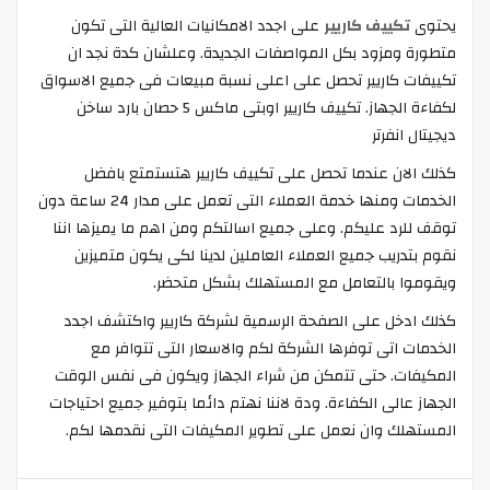
يحتوى
تكييف كاريير
على اجدد الامكانيات العالية التى تكون
متطورة ومزود بكل المواصفات الجديدة. وعلشان كدة نجد ان
تكييفات كاريير تحصل على اعلى نسبة مبيعات فى جميع الاسواق
لكفاءة الجهاز. تكييف كاريير اوبتى ماكس 5 حصان بارد ساخن
ديجيتال انفرتر
كذلك الان عندما تحصل على تكييف كاريير هتستمتع بافضل
الخدمات ومنها خدمة العملاء التى تعمل على مدار 24 ساعة دون
توقف للرد عليكم. وعلى جميع اسالتكم ومن اهم ما يميزها اننا
نقوم بتدريب جميع العملاء العاملين لدينا لكى يكون متميزين
ويقوموا بالتعامل مع المستهلك بشكل متحضر.
كذلك ادخل على الصفحة الرسمية لشركة كاريير واكتشف اجدد
الخدمات اتى توفرها الشركة لكم والاسعار التى تتوافر مع
المكيفات. حتى تتمكن من شراء الجهاز ويكون فى نفس الوقت
الجهاز عالى الكفاءة. ودة لاننا نهتم دائما بتوفير جميع احتياجات
المستهلك وان نعمل على تطوير المكيفات التى نقدمها لكم.