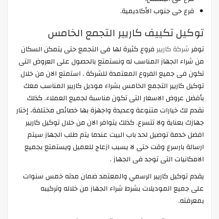
فرع حى جنوب الأكاديمية.
توكيل تكييف كاريير التجمع الخامس
توفر
شركة كاريير
فروع كثيرة لها فى التجمع حتى يتمكن السكان
من شراء الجهاز المناسب له ونستمتع بالحصول على العروض التى
تكون فى جميع الفروع المعتمدة للشركة . استمتع الان من خلال
توكيل كاريير التجمع الخامس بشراء موديل كاريير المناسب معك
بأفضل عروض الاسعار التى تكون مناسبة لجميع العملاء. كذلك
نقدم لك خيارات متنوعة وعديدة واجهزة بها خصائص مختلفة، إختار
جهازك بعناية ولا تتسرع. كذلك يتوافر الان من خلال توكيل كاريير
افضل خدمة توصيل لحد باب البيت عندما يتم طلب الجهاز سيتم
ارسالة بارسرع وقت حتى لا يسبب ازعاج للعميل ويستمتع بجميع
الامكانيات التى توجد فى الجهاز .
يقدم توكيل كاريير الرسمي والمعتمد ضمان مدته خمس سنوات
على جميع الموديلات بشرط شراء الجهاز من خلاله وتركيبه
بمعرفته.